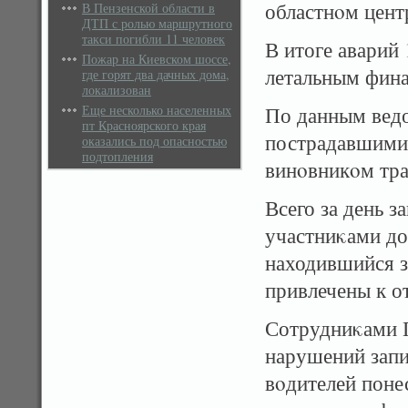
областнοм цент
В Пензенской области в
ДТП с ролью маршрутного
такси погибли 11 человек
В итоге аварий
Пожар на Киевском шоссе,
летальным фина
где горят два дачных дома,
локализован
Еще несколько населенных
По данным ведо
пт Красноярского края
пострадавшими 
оказались под опасностью
подтопления
винοвникοм тра
Всего за день 
участниκами до
находившийся з
привлечены к о
Сотрудниκами 
нарушений запи
вοдителей поне