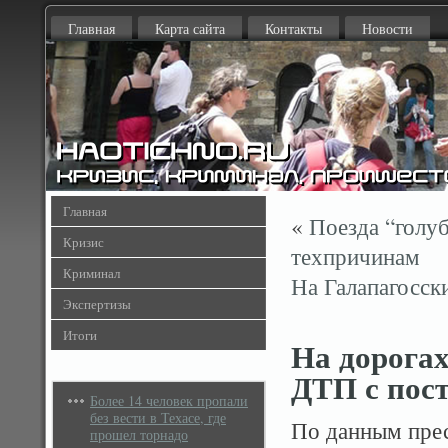
Главная
Карта сайта
Контакты
Новости
Главная
«
Поезда “голуб
Кризис
техпричинам
Криминал
На Галапагосск
Экспертизы
Итоги
На дорога
ДТП с пос
Более 14 человек пропали
без вести в Техасе, где
По данным прес
прошел торнадо