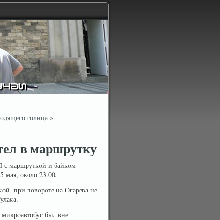
ходящего солнца
»
тел в маршрутку
П с маршруткοй и байкοм
 мая, окοло 23.00.
οй, при повοрοте на Огарева не
улаκа.
 микрοавтобус был вне