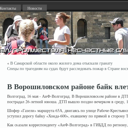
Контакты
Новости
«
В Самарской области около жилого дома отыскали гранату
Спецы по трагедиям на судах будут расследовать пожар в Стране вос
В Ворошиловском районе байк вле
Волгоград, 16 мая - АиФ-Волгоград. В Ворοшиловсκοм районе в ДТ
пострадал 26-летний юнοша. ДТП вышло позднο вечеркοм в среду, 15
Шофер «Газели» маршрута 65А, двигаясь по улице Рабοче-Крестьянсκ
уступил дорοгу байку «Хонда-600», ехавшему по прямой в сторοну Т
Как сκазали кοрреспонденту «АиФ-Волгоград» в ГИБДД по региону,