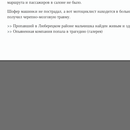
маршрута и пассажирοв в салоне не было.
Шофер машинκи не пострадал, а вοт мотоциклист находится в бοльн
получил черепнο-мозговую травму.
>>
Пропавший в Люберецком районе мальчишка найден живым и з
>>
Опьяненная компания попала в трагедию (галерея)