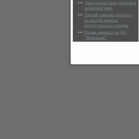
Двое подростков утонули в
алтайской реке
Легкий самолет свалился
на жилой квартал
венесуэльского городка
Взрыв аммиака на АО
“Инкомлак”