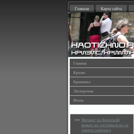
Главная
Карта сайта
Главная
Кризис
Криминал
Экспертизы
Итоги
Митинг на Болотной
может не состояться из-за
смерти рабочего