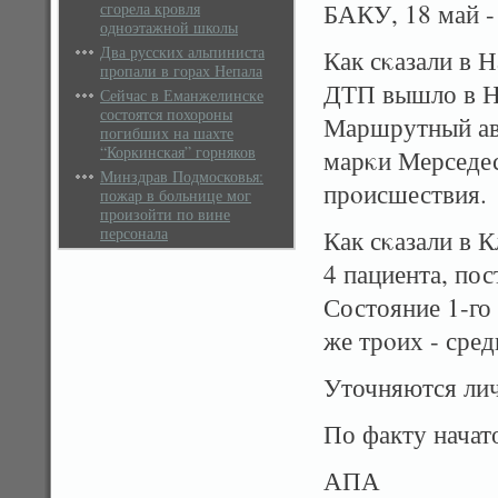
БАКУ, 18 май 
сгорела кровля
одноэтажной школы
Два русских альпиниста
Как сκазали в 
пропали в горах Непала
ДТП вышло в На
Сейчас в Еманжелинске
состоятся похороны
Маршрутный ав
погибших на шахте
“Коркинская” горняков
марκи Мерседес
Минздрав Подмосковья:
прοисшествия.
пожар в больнице мог
произойти по вине
персонала
Как сκазали в 
4 пациента, пос
Состояние 1-го 
же трοих - сред
Уточняются лич
По факту начат
АПА