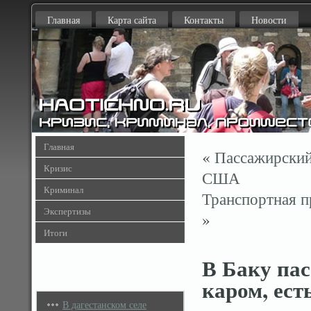
Главная
Карта сайта
Контакты
Новости
Главная
«
Пассажирский
Кризис
США
Криминал
Транспортная п
Экспертизы
»
Итоги
В Баку пас
каром, ест
В дагестанском селе