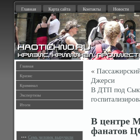
Главная
Карта сайта
Контакты
Новости
Главная
«
Пассажирский
Кризис
Джерси
Криминал
В ДТП под Сыкт
Экспертизы
госпитализиро
Итоги
В центре 
фанатов 
Семь человек выручили