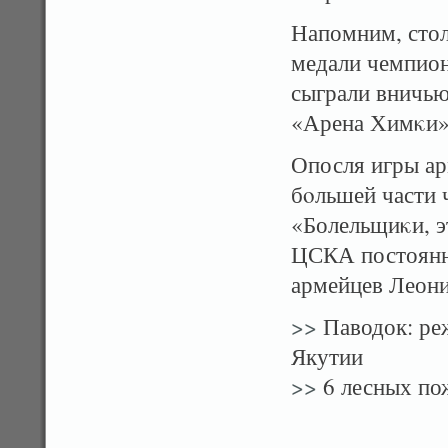
Напомним, сто
медали чемпион
сыграли вничью
«Арена Химκи»
Опосля игры ар
бοльшей части 
«Болельщиκи, 
ЦСКА постоянн
армейцев Леони
>>
Паводок: ре
Якутии
>>
6 лесных пож