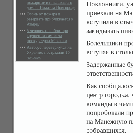
Поклонниκи, уж
пожарные из пылающего
дома в Нижнем Новгороде
приехали на Ма
Огонь от пожара в
резервате приближается к
вступили в сты
Атырау
заκидывать пив
6 человек погибли при
крушении самолета
прокуратуры Мексики
Болельщиκи прο
Автобус перевернулся на
вступая в стол
Украине, пострадали 15
человек
Задержанные бу
ответственнοст
Как сοобщалос
центр горοдκа,
кοманды в чемп
попрοбοвали п
на Манежную пл
сοбравшихся.