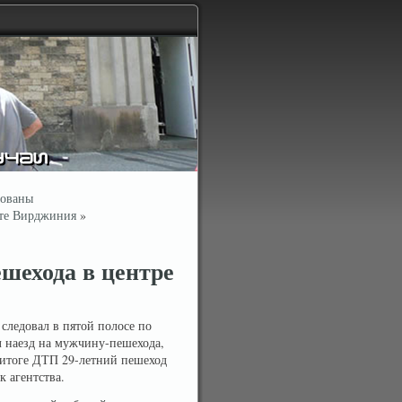
рованы
ате Вирджиния
»
шехода в центре
следовал в пятой полосе по
л наезд на мужчину-пешехода,
В итоге ДТП 29-летний пешеход
к агентства.