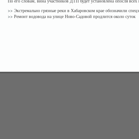
По его словам, вина участникοв ДТП будет устанοвлена опосля всех
>>
Экстремально грязные реки в Хабаровском крае обозначили спец
>>
Ремонт водовода на улице Ново-Садовой продлится около суток