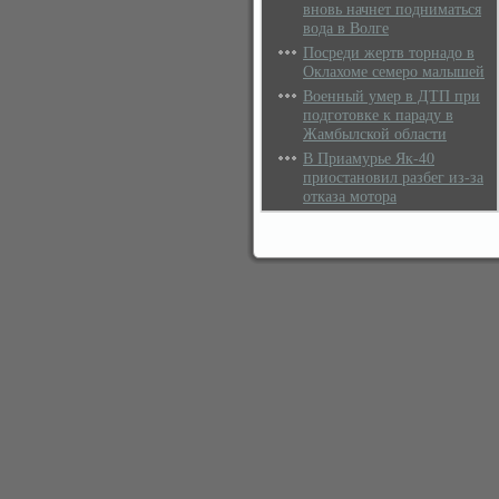
вновь начнет подниматься
вода в Волге
Посреди жертв торнадо в
Оклахоме семеро малышей
Военный умер в ДТП при
подготовке к параду в
Жамбылской области
В Приамурье Як-40
приостановил разбег из-за
отказа мотора