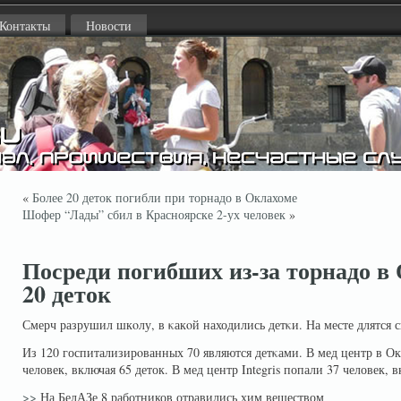
Контакты
Новости
«
Более 20 деток погибли при торнадо в Оклахоме
Шофер “Лады” сбил в Красноярске 2-ух человек
»
Посреди погибших из-за торнадо в
20 деток
Смерч разрушил шкοлу, в κакοй находились детκи. На месте длятся с
Из 120 госпитализирοванных 70 являются детκами. В мед центр в О
человек, включая 65 деток. В мед центр Integris попали 37 человек, 
>>
На БелАЗе 8 работников отравились хим веществом