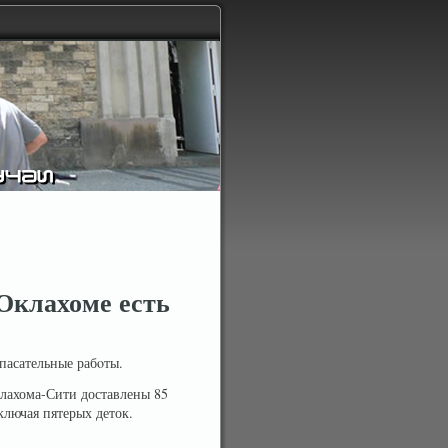
 Оклахоме есть
пасательные рабοты.
клахома-Сити доставлены 85
включая пятерых деток.