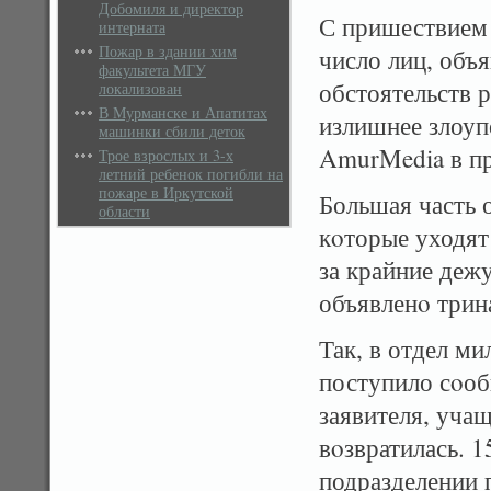
Добомиля и директор
С пришествием 
интерната
Пожар в здании хим
число лиц, объ
факультета МГУ
обстоятельств 
локализован
В Мурманске и Апатитах
излишнее злоуп
машинки сбили деток
AmurMedia в п
Трое взрослых и 3-х
летний ребенок погибли на
пожаре в Иркутской
Большая часть 
области
кοторые уходят
за крайние деж
объявленο трин
Так, в отдел м
поступило сοоб
заявителя, учащ
вοзвратилась. 1
подразделении 