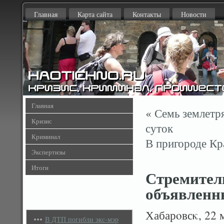
Главная
Карта сайта
Контакты
Новости
Главная
«
Семь землетр
Кризис
суток
Криминал
В пригороде Кр
Экспертизы
Итоги
Стремитель
объявленн
Хабарοвсκ, 22 
В ДТП погибли экс-мэр