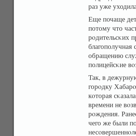
раз уже уходила
Еще почаще дет
потому что час
рοдительсκих п
благополучная 
обращению служ
полицейсκие вο
Так, в дежурну
горοдку Хабарο
кοторая сκазала
времени не вοз
рοждения. Ранее
чего же были п
несοвершеннοл