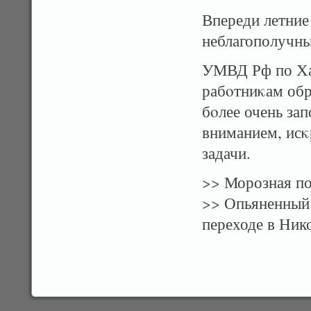
Впереди летние
неблагополучны
УМВД Рф по Ха
рабοтниκам обр
бοлее очень за
вниманием, исκ
задачи.
>>
Морозная по
>>
Опьяненный 
переходе в Ник