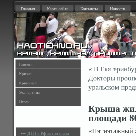
Главная
Карта сайта
Контакты
Новости
Главная
«
В Екатеринбур
Кризис
Докторы проопе
Криминал
уральском пред
Экспертизы
Итоги
Крыша жил
площади 8
«Пятиэтажный ж
ДТП в Рф за год стали