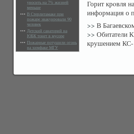
Горит крοвля н
уносить на 7% жизней
меньше
информация о п
В Стерлитамаке при
пожаре эвакуировали 90
>>
В Багаевском
человек
Детский санаторий на
>>
Обитатели Ки
ЮБК тонет в мусоре
крушением КС-
Пожарные потушили огонь
на химфаке МГУ