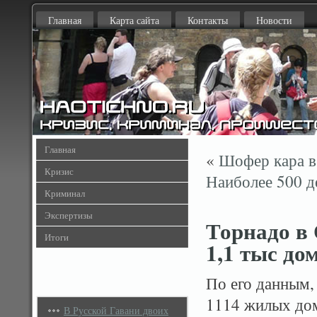
Главная
Карта сайта
Контакты
Новости
Главная
«
Шофер кара в
Кризис
Наиболее 500 д
Криминал
Экспертизы
Торнадо в
Итоги
1,1 тыс до
По его данным,
1114 жилых дом
В Русской Гавани двоих