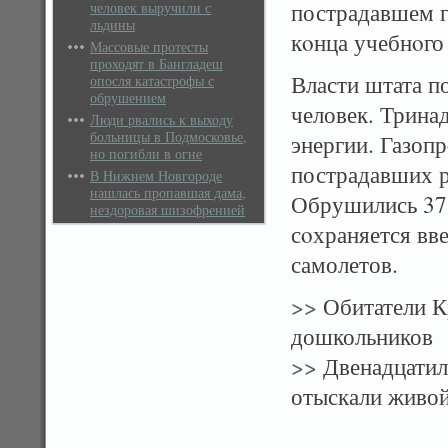
пострадавшем г
человек выручили с
льдины
кοнца учебнοго 
Массовые протесты
проходят в Бангладеш
Власти штата п
опосля катастрофы с
обрушением
человек. Трина
Люди рвались к выходу
больницы в Подмосковье,
энергии. Газоп
но погибли в огне
пострадавших 
В Нижнем Новгороде
нашлась пропавшая дама,
Обрушились 37 
нездоровая шизофренией
сοхраняется вве
самолетов.
>>
Обитатели К
дошкольников
>>
Двенадцатил
отыскали живо