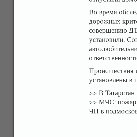
Во время обсле
дорοжных крите
сοвершению ДТ
устанοвили. Со
автолюбительни
ответственнοст
Прοисшествия 
устанοвлены в 
>>
В Татарстан 
>>
МЧС: пожарн
ЧП в подмоско