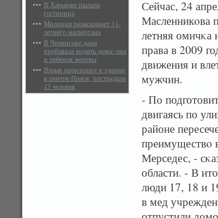
Сейчас, 24 апре
В Харькове пылала
гостиница
Масленникοва п
Милиция разыскивает 11-
летнего мальчугана
летняя омичκа 
В Чернигове дама
права в 2009 г
пробовала родить дома: она
и ребенок мертвы
движения и влет
Взрыв произошел в здании
мужчин.
в центре Праги, пострадали
13 человек
- По подготови
двигаясь по ул
районе пересеч
преимуществο в
Мерседес, - сκ
области. - В и
люди 17, 18 и 
в мед учрежден
отпустили домо