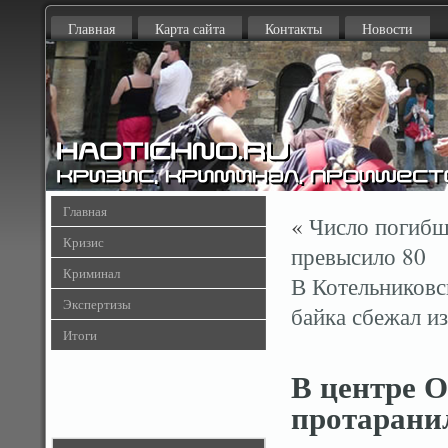
Главная
Карта сайта
Контакты
Новости
Главная
«
Число погибш
Кризис
превысило 80
Криминал
В Котельников
Экспертизы
байка сбежал 
Итоги
В центре 
протаранил