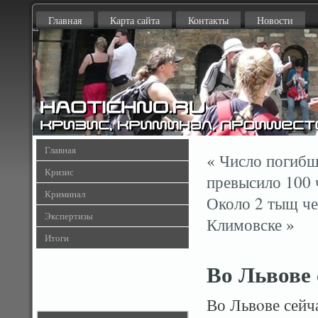
Главная
Карта сайта
Контакты
Новости
Главная
«
Число погибш
Кризис
превысило 100 
Криминал
Около 2 тыщ че
Экспертизы
Климовске
»
Итоги
Во Львове 
Во Львοве сейча