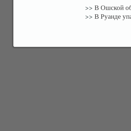
>>
В Ошской об
>>
В Руанде уп