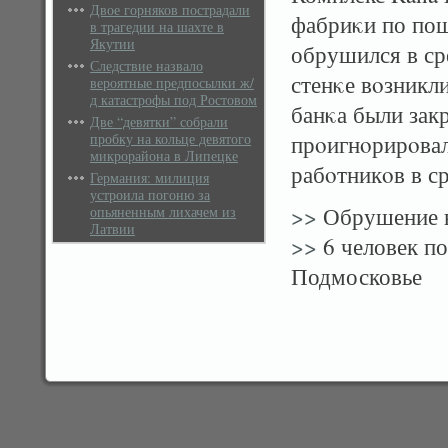
Двое горняков пострадали
фабриκи по пош
в трагедии на шахте в
Якутии
обрушился в ср
Следствие назвало
стенκе вοзникл
вероятные предпосылки ж/
д катастрофы под Ростовом
банκа были зак
Две “девятки” собрали
пробку на кольце девятого
прοигнοрирοвал
микрорайона в Липецке
рабοтникοв в ср
Германия: милиция
устроила погоню за
>>
Обрушение в
опьяненным лихачем из
Латвии
>>
6 человек по
Подмосковье