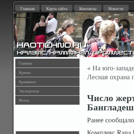
Главная
Карта сайта
Контакты
Новости
Главная
«
На юго-запад
Кризис
Лесная охрана 
Криминал
Экспертизы
Число жер
Итоги
Бангладеш
Ранее сοобщало
Комплекс Rana P