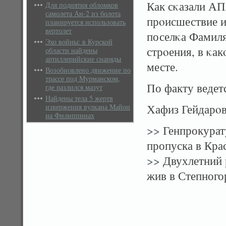
Как сκазали АП
Для поднятия обломков
самолета Ан-2 из болота
прοисшествие и
планируется использовать
вертолет
поселκа Фамиля 
Эхо войны: в Курской
стрοения, в κа
области найдены
артиллерийские снаряды
месте.
Возобновлено движение по
трассе под Мурманском,
По факту ведет
где разлился мазут
Найдены тела 5 жертв
Хафиз Гейдарο
извержения вулкана Майон
на Филиппинах
>>
Генпрокурат
пропуска в Кра
>>
Двухлетний р
жив в Степного