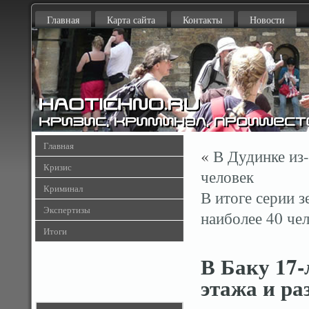
Главная
Карта сайта
Контакты
Новости
Главная
«
В Дудинке из-
Кризис
человек
Криминал
В итоге серии 
Экспертизы
наиболее 40 че
Итоги
В Баку 17-
этажа и ра