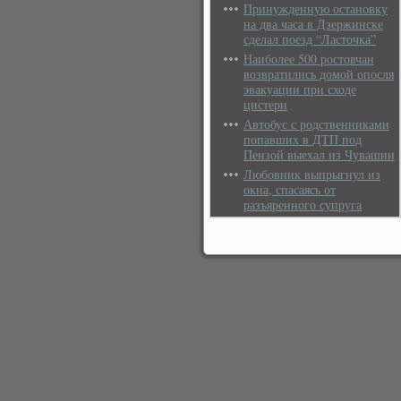
Принужденную остановку
на два часа в Дзержинске
сделал поезд “Ласточка”
Наиболее 500 ростовчан
возвратились домой опосля
эвакуации при сходе
цистерн
Автобус с родственниками
попавших в ДТП под
Пензой выехал из Чувашии
Любовник выпрыгнул из
окна, спасаясь от
разъяренного супруга