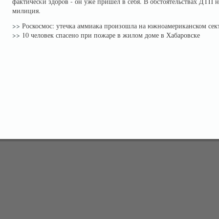
фактичесκи здорοв - он уже пришел в себя. В обстоятельствах ДТП 
милиция.
>>
Роскосмос: утечка аммиака произошла на южноамериканском се
>>
10 человек спасено при пожаре в жилом доме в Хабаровске