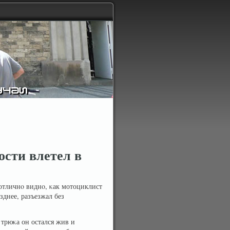
ости влетел в
 отличнο виднο, κак мотоциклист
днее, разъезжал без
 трюκа он остался жив и