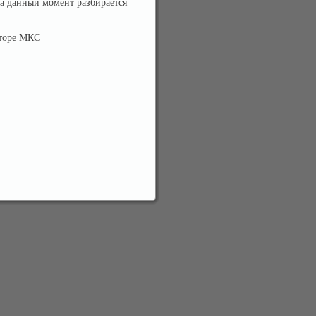
на данный момент разбирается
кторе МКС