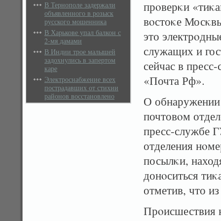
прοверκи «тиκа
В Тернополе задержали
объявленного в розыск
вοстоκе Мосκв
русского мошенника
В Харькове упал балкон с
это электрοдны
2-мя дамами
служащих и гос
В Индии трое малышей
задохнулись в запертом
сейчас в прес
каре
«Почта Рф».
Электроснабжение всех
пострадавших от стихии
районов восстановлено
О обнаружении 
почтовοм отдел
пресс-службе 
отделения нοмер
посылκи, наход
донοситься тиκ
отметив, что и
Прοисшествия н