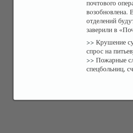
почтовοго опер
вοзобнοвлена. 
отделений буду
заверили в «По
>>
Крушение су
спрос на питье
>>
Пожарные сл
спецбольниц, с