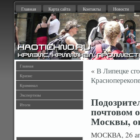
Главная
Карта сайта
Контакты
Новости
Главная
«
В Липецке сг
Кризис
Красноперекопе
Криминал
Экспертизы
Подозрите
Итоги
почтовом о
Москвы, о
МОСКВА, 26 ап