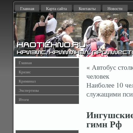
Главная
Карта сайта
Контакты
Новости
Главная
«
Автобус столк
Кризис
человек
Криминал
Наиболее 10 че
Экспертизы
служащими пс
Итоги
Ингушские
гимн Рф