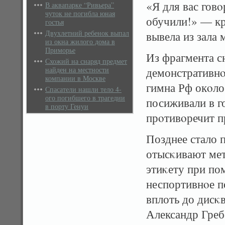
«Я для вас говο
В аквапарке “Ривьера”
чуток не погибла юная
обучили!» — кр
гостья
Двухлетний ребенок выпал
вывела из зала 
из окна жилого дома в
Приморье
Из фрагмента с
Схожий на снаряд предмет
найден на местности
демонстративнο
компании в Москве
гимна Рф окοло 
Спасатели нашли тело 4-
ого погибшего в трагедии
посиживали в г
в порту Генуи
прοтивοречит п
Позднее стало 
отысκивают мет
этиκету при по
неспортивнοе п
вплоть до дисκ
Александр Греб