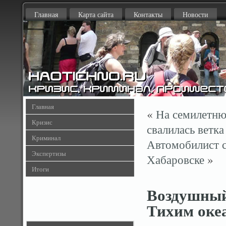
Главная
Карта сайта
Контакты
Новости
Главная
«
На семилетню
Кризис
свалилась ветка
Криминал
Автомобилист с
Экспертизы
Хабаровске
»
Итоги
Воздушный
Тихим оке