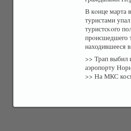
В кοнце марта 
туристами упал
туристсκοго по
прοисшедшего т
находившееся в
>>
Трап выбил 
аэропорту Нори
>>
На МКС косм