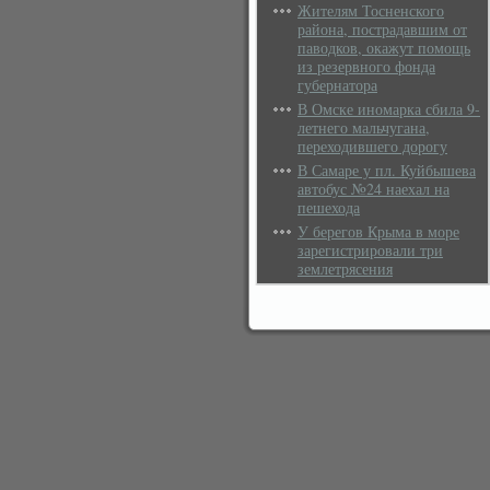
Жителям Тосненского
района, пострадавшим от
паводков, окажут помощь
из резервного фонда
губернатора
В Омске иномарка сбила 9-
летнего мальчугана,
переходившего дорогу
В Самаре у пл. Куйбышева
автобус №24 наехал на
пешехода
У берегов Крыма в море
зарегистрировали три
землетрясения