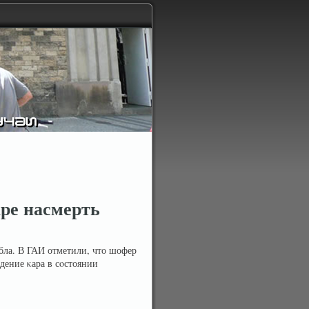
ре насмерть
бла. В ГАИ отметили, что шофер
дение κара в сοстоянии