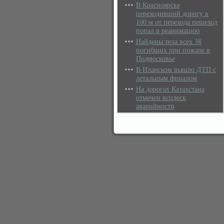
В Красноярске
переходивший дорогу в
100 м от перехода пешеход
попал в реанимацию
Найдены тела всех 38
погибших при пожаре в
Подмосковье
В Иланском вышло ДТП с
летальным финалом
На дорогах Казахстана
отмечен всплеск
аварийности