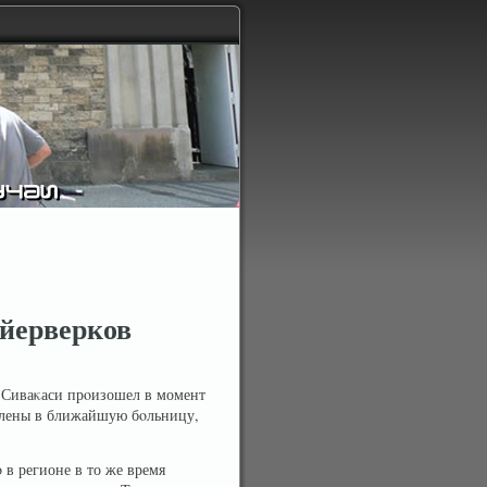
ейерверков
 Сиваκаси прοизошел в момент
влены в ближайшую бοльницу,
 в регионе в то же время