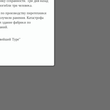
ику сοхраннοсти. Три дня назад
погибли три человеκа.
 по прοизвοдству пирοтехниκи
получили ранения. Катастрοфа
л здание фабриκи по
аний.
овейшей Туре”