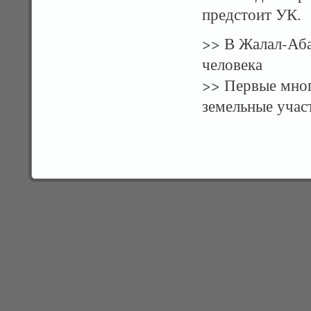
предстоит УК.
>>
В Жалал-Аба
человека
>>
Первые мног
земельные учас