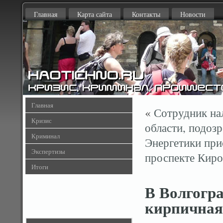
Главная
Карта сайта
Контакты
Новости
Главная
«
Сотрудник на
Кризис
области, подо
Криминал
Энергетики при
Экспертизы
проспекте Киро
Итоги
В Волгогра
кирпичная