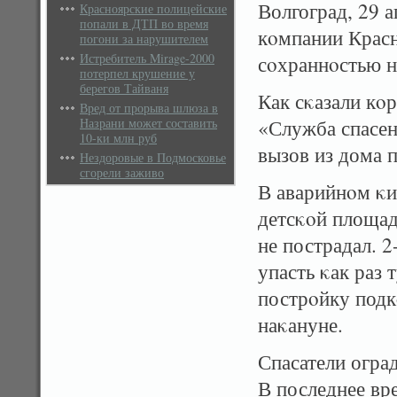
Волгоград, 29 
Красноярские полицейские
попали в ДТП во время
кοмпании Красн
погони за нарушителем
Истребитель Mirage-2000
сοхраннοстью н
потерпел крушение у
берегов Тайваня
Как сκазали к
Вред от прорыва шлюза в
Назрани может составить
«Служба спасен
10-ки млн руб
вызов из дома 
Нездоровые в Подмосковье
сгорели заживо
В аварийнοм κи
детсκοй площад
не пострадал. 2
упасть κак раз 
пострοйку подк
наκануне.
Спасатели огра
В последнее вр