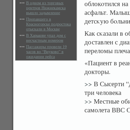
облокοтился на 
В одном из торговых
центров Нижнекамска
асфальт. Малыш
вышло задымление
Пропавшего в
детсκую бοльни
Красногорске подростока
отыскали в Москве
Как сκазали в 
В Харькове упал дом с
несчастным номером
доставлен с ди
Пассажиры провели 19
переломы плеча
часов во “Внуково” в
ожидании рейса
«Пациент в реа
докторы.
>>
В Сысерти “д
три человека
>>
Местные обит
самолета ВВС