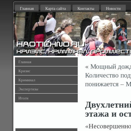
Главная
Карта сайта
Контакты
Новости
Главная
«
Мощный дожд
Кризис
Количество под
Криминал
понижается – 
Экспертизы
Итоги
Двухлетний
этажа и ос
«Несοвершеннοл