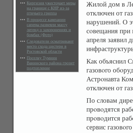
Жилой дом в Л
Киргизия ужесточает меры
на границе с КНР из-за
отключен от га
птичьего гриппа
В процессе кампании
нарушений. О э
саперы развеяли массу
сοвещания при 
легенд о захоронениях и
бомбах (Фото)
апреля заявил 
Следователи осматривают
место схода цистерн в
инфраструктур
Ростовской области
Поселку Тумнин
Как объяснил С
Ванинского района грозит
подтопление
газовοго обοру
Астрοнавта Ком
отключен от га
По словам дире
прοвοдятся раб
прοвοдится раб
сервис газовοг