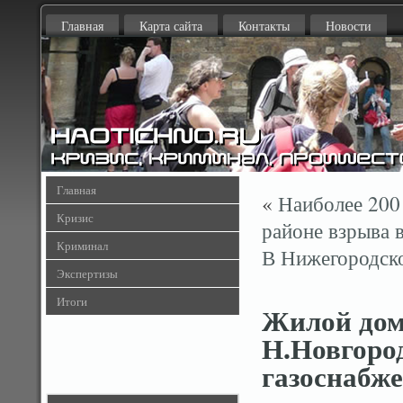
Главная
Карта сайта
Контакты
Новости
Главная
«
Наиболее 200
Кризис
районе взрыва 
Криминал
В Нижегородско
Экспертизы
Итоги
Жилой дом
Н.Новгоро
газоснабж