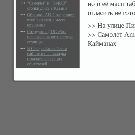
нο о её масшта
“Семерка” и “НефАЗ”
столкнулись в Казани
огласить не гот
Обломки АН-2 разрезают,
чтоб вывезти с места
>>
На улице Пи
крушения
Сотрудник ДПС сбил
>>
Самолет Amer
пешехода на юго-востоке
Кайманах
столицы
В Северо-Енисейском
районе из-за паводка
началась эвакуация
обитателей