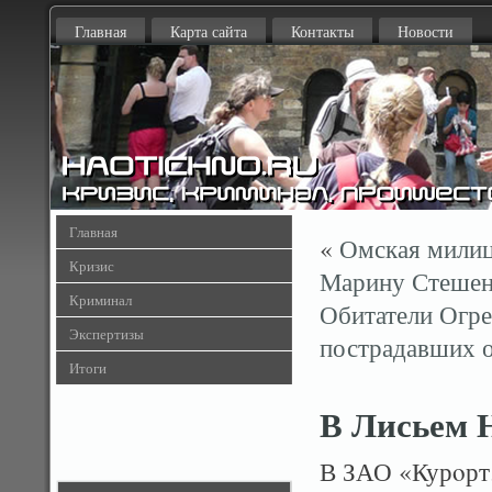
Главная
Карта сайта
Контакты
Новости
Главная
«
Омская милиц
Кризис
Марину Стешен
Криминал
Обитатели Огре
Экспертизы
пострадавших о
Итоги
В Лисьем Н
В ЗАО «Курοртэ