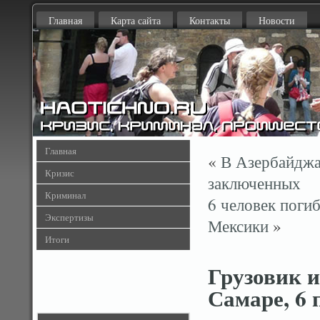
Главная
Карта сайта
Контакты
Новости
Главная
«
В Азербайджан
Кризис
заключенных
Криминал
6 человек поги
Экспертизы
Мексики
»
Итоги
Грузовик и
Самаре, 6