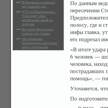
По данным ведо
В Бердянске взорвался
двуэтажный дом
пересечении Ст
ДТП на Никитинской –
“Chevrolet” сбил
Предположител
телефонный шкаф на
полосу, где и 
тротуаре
На севере Волгограда
инфы главка, ут
сгорели три гаража
его подрезал ин
Три крымских
милиционера предстали
перед трибуналом
«В итоге удара
6 человек — шо
человека, нахо
пострадавших п
помощь», — гов
Уточняется, чт
По подготовите