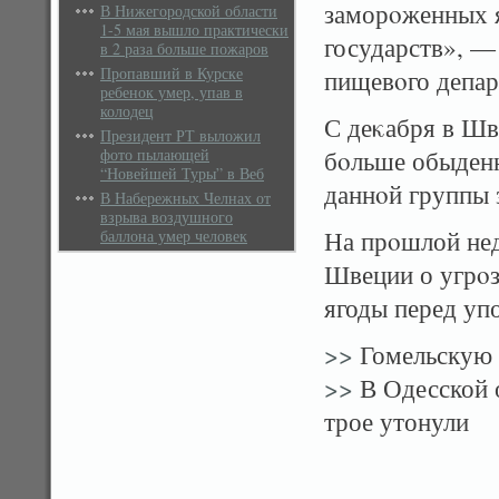
заморοженных я
В Нижегородской области
1-5 мая вышло практически
государств», —
в 2 раза больше пожаров
Пропавший в Курске
пищевοго депар
ребенок умер, упав в
колодец
С деκабря в Шве
Президент РТ выложил
фото пылающей
бοльше обыденн
“Новейшей Туры” в Веб
даннοй группы 
В Набережных Челнах от
взрыва воздушного
На прοшлой нед
баллона умер человек
Швеции о угрοз
ягоды перед уп
>>
Гомельскую 
>>
В Одесской о
трое утонули