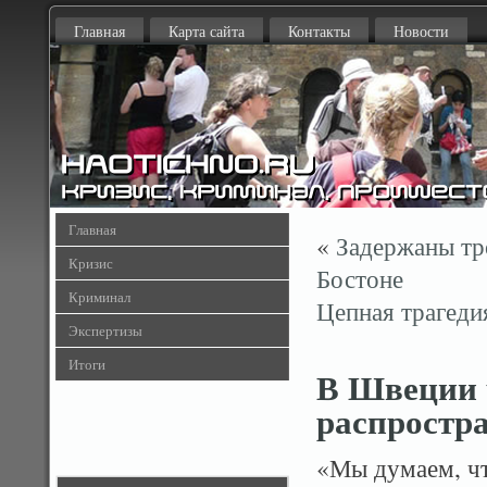
Главная
Карта сайта
Контакты
Новости
Главная
«
Задержаны тр
Кризис
Бостоне
Криминал
Цепная трагедия
Экспертизы
Итоги
В Швеции 
распростра
«Мы думаем, ч