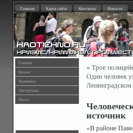
Главная
Карта сайта
Контакты
Новости
Главная
«
Трое полицей
Кризис
Один человек ум
Криминал
Ленинградском
Экспертизы
Итоги
Человеческ
источник
«В районе Паве