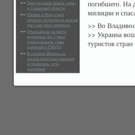
погибшего. На 
Продуктовый рынок горит
в Самарской области
милиции и спас
Шофер в Иркутской
области застрелился опосля
>>
Во Владивос
того как сбил пешехода
Отысканные на месте
>>
Украина вош
крушения Ан-2 часы
принадлежали главе
туристов стран
серовского ГИБДД
В столице Йемена на
жилые кварталы свалился
истребитель, есть
погибшие