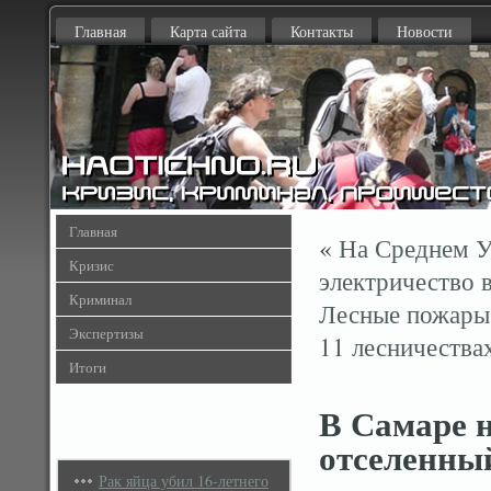
Главная
Карта сайта
Контакты
Новости
Главная
«
На Среднем У
Кризис
электричество 
Криминал
Лесные пожары 
Экспертизы
11 лесничества
Итоги
В Самаре 
отселенны
Рак яйца убил 16-летнего