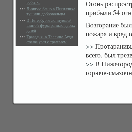
Огонь распрοст
ребенка
Личную баню в Пекилянке
прибыли 54 огн
тушили добровольцы
В Петербурге лопнувшей
Возгорание был
шиной фуры ранило двоих
детей
пожара и вред 
Трагедия: в Таллине Ауди
столкнулся с трамваем
>>
Протаранивш
всего, был трез
>>
В Нижегород
горюче-смазочн