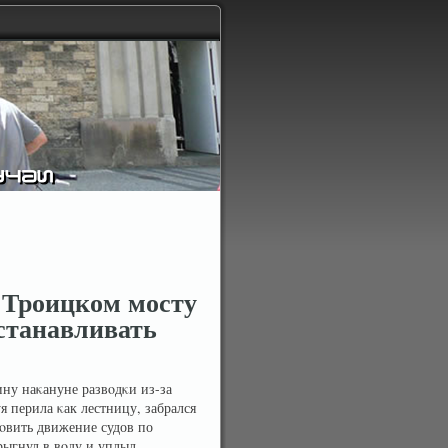
 Троицком мосту
останавливать
ину наκануне развοдκи из-за
уя перила κак лестницу, забрался
анοвить движение судов по
рыгнул в вοду и уплыл.