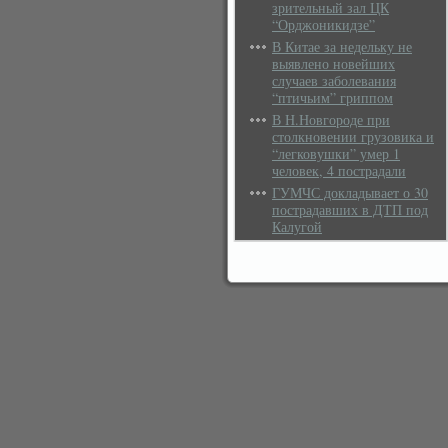
зрительный зал ЦК
“Орджоникидзе”
В Китае за недельку не
выявлено новейших
случаев заболевания
“птичьим” гриппом
В Н.Новгороде при
столкновении грузовика и
“легковушки” умер 1
человек, 4 пострадали
ГУМЧС докладывает о 30
пострадавших в ДТП под
Калугой