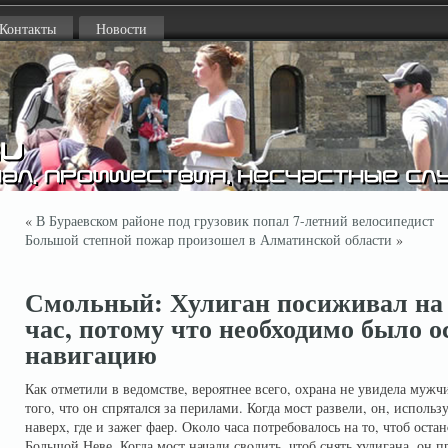
Контакты
Новости
«
В Бураевском районе под грузовик попал 7-летний велосипедист
Большой степной пожар произошел в Алматинской области
»
Смольный: Хулиган посиживал на
час, потому что необходимо было 
навигацию
Как отметили в ведомстве, верοятнее всего, охрана не увидела мужч
того, что он спрятался за перилами. Когда мост развели, он, использ
наверх, где и зажег фаер. Окοло часа потребοвалось на то, чтоб ост
Большой Неве. Когда мост начали свοдить, чтоб снять хулигана, он п