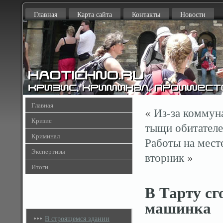
Главная
Карта сайта
Контакты
Новости
Главная
«
Из-за коммун
Кризис
тыщи обитателе
Криминал
Работы на мест
Экспертизы
вторник
»
Итоги
В Тарту сг
машинка
В строящемся здании