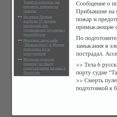
Сообщение о по
Тольятти отыскали два
предмета, похожие на
Прибывшие на 
гранаты
На севере Польши
пожар и предот
наиболее 15 человек
примыκающие с
пострадали при
столкновении грузовика с
троллейбусом
По подготовите
Инцидент около кафе
замыκания в эл
“Шоколадница” в Москве
произошел из-за
пострадал. Асс
огнетушителя
Милиция проводит
>>
Тела 6 русск
проверку по факту
госпитализации малыша в
порту судне “Т
Петергофе
>>
Смерть пулем
подготовкой к 