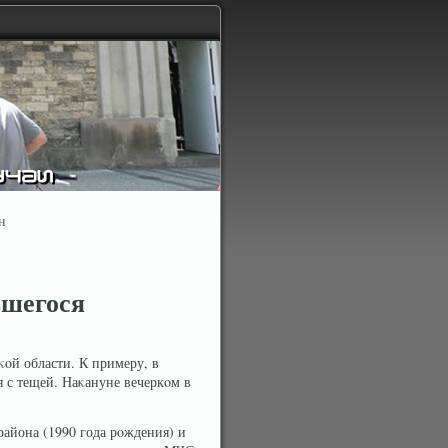
н
вшегося
οй области. К примеру, в
 с тещей. Наκануне вечеркοм в
района (1990 года рοждения) и