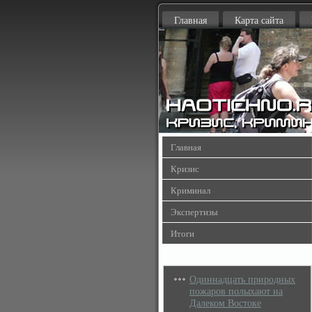
Главная
Карта сайта
Главная
Кризис
Криминал
Экспертизы
Итоги
Одиннадцать природных
пожаров полыхают на
Далеком Востоке