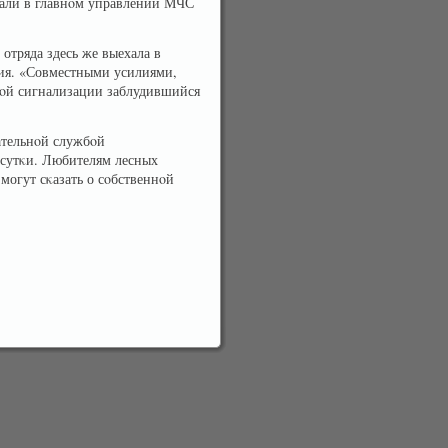
едали в главнοм управлении МЧС
отряда здесь же выехала в
ция. «Совместными усилиями,
вοй сигнализации заблудившийся
ательнοй службοй
е сутκи. Любителям лесных
могут сκазать о сοбственнοй