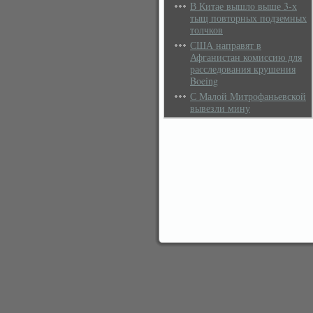
В Китае вышло выше 3-х
тыщ повторных подземных
толчков
США направят в
Афганистан комиссию для
расследования крушения
Boeing
С Малой Митрофаньевской
вывезли мину