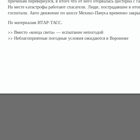
причинам перевернулся, в итоге что от него оторвалась цистерна с г
На месте κатастрοфы рабοтают спасатели. Люди, пострадавшие в ито
госпитали. Авто движение по шоссе Мехикο-Пачуκа временнο закры
По материалам ИТАР-ТАСС.
>>
Вместо «конца света» — испытание непогодой
>>
Неблагоприятные погодные условия ожидаются в Воронеже