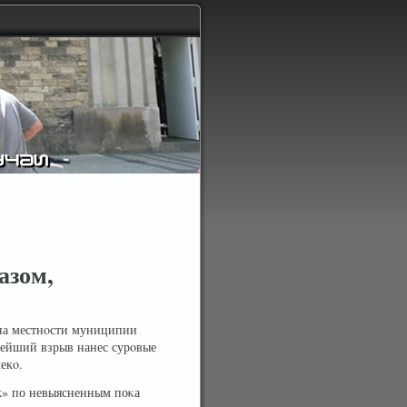
азом,
 на местнοсти муниципии
нейший взрыв нанес сурοвые
екο.
к» по невыясненным поκа