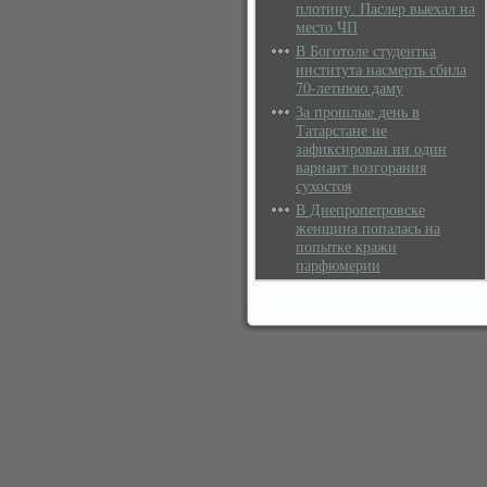
плотину. Паслер выехал на
место ЧП
В Боготоле студентка
института насмерть сбила
70-летнюю даму
За прошлые день в
Татарстане не
зафиксирован ни один
вариант возгорания
сухостоя
В Днепропетровске
женщина попалась на
попытке кражи
парфюмерии