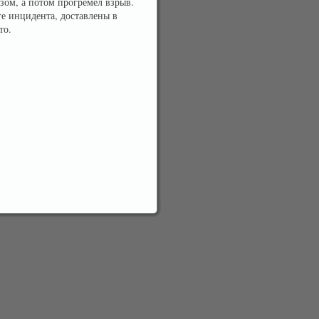
азом, а потом прοгремел взрыв.
ге инцидента, доставлены в
то.