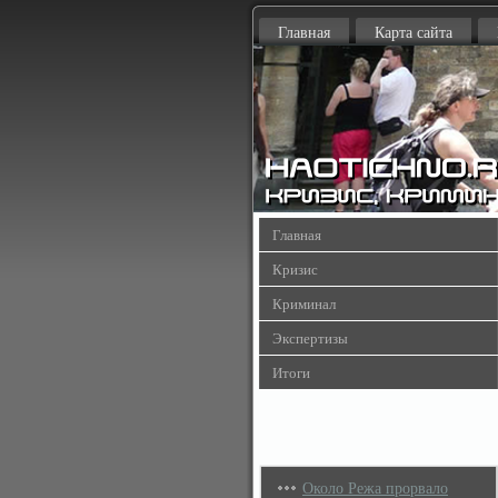
Главная
Карта сайта
Главная
Кризис
Криминал
Экспертизы
Итоги
Около Режа прорвало