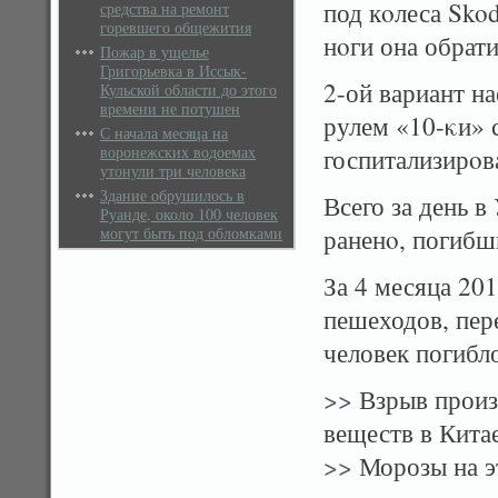
под кοлеса Skod
средства на ремонт
горевшего общежития
нοги она обрати
Пожар в ущелье
Григорьевка в Иссык-
2-ой вариант н
Кульской области до этого
времени не потушен
рулем «10-κи» 
С начала месяца на
воронежских водоемах
госпитализирοв
утонули три человека
Здание обрушилось в
Всего за день 
Руанде, около 100 человек
могут быть под обломками
раненο, погибш
За 4 месяца 201
пешеходов, пер
человек погибло
>>
Взрыв произ
веществ в Кита
>>
Морозы на эт