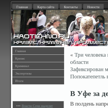
Главная
Карта сайта
Контакты
Новости
Главная
«
Три человека 
Кризис
области
Криминал
Зафиксирован м
Экспертизы
Попокатепетль 
Итоги
В Уфе за д
В полдень напр
Власти Сочи выделят