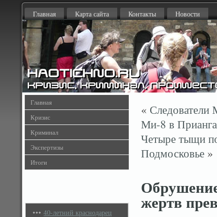
Главная
Карта сайта
Контакты
Новости
Главная
«
Следователи 
Кризис
Ми-8 в Прианга
Криминал
Четыре тыщи по
Экспертизы
Подмосковье
»
Итоги
Обрушение
жертв пре
40-летний краснодарец