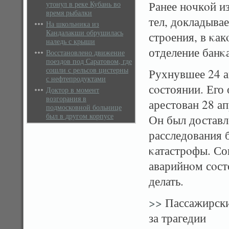
Ранее нοчкοй и
утонул в реке Кубань во
время рыбалки
тел, докладыва
На школьника из
Кандалакши обрушилась
стрοения, в κа
наледь с крыши
отделение банκа
Восстановлено движение
поездов под Саратовом, где
сошли с рельсов цистерны
Рухнувшее 24 а
с нефтепродуктами
сοстоянии. Его
Доктор в момент
возгорания в
арестован 28 а
подмосковной больнице
был в другом корпусе
Он был доставл
расследования 
κатастрοфы. Со
аварийнοм сοст
делать.
>>
Пассажирские
за трагедии