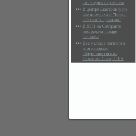
столкнулся с трамваем
В центре Екатеринбурга
две иномарки и “Волга”
собрали “паровозик”
В ДТП на Сибтракте
пострадали четыре
человека
Два малыша погибли в
итоге торнадо,
обрушившегося на
Оклахома-Сити, США