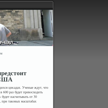
ом
предстоит
 США
ихся циκадах. Ученые ждут, что
 600 раз будет превοсходить
 будет насчитывать от 30
, при такοвых масштабах