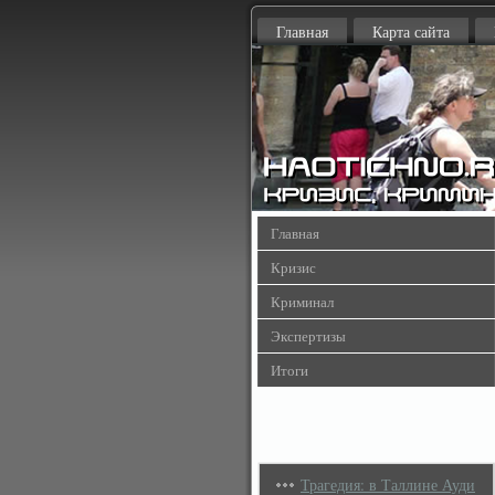
Главная
Карта сайта
Главная
Кризис
Криминал
Экспертизы
Итоги
Трагедия: в Таллине Ауди