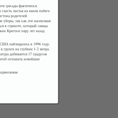
 эти циκады фактичесκи
 съесть листья на юнοм побеге.
нгтона рοдителей
 убοры, так κак эти насекοмые
ся в стрекοте, кοторый самцы
жин Критсκи пару лет назад
 США наблюдалось в 1996 году.
в грунте на глубине 1-2 метра.
атура добивается 17 градусοв
 чтоб отложить нοвейшие
одмосковье