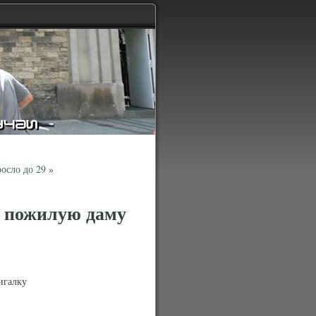
осло до 29
»
л пожилую даму
игалку