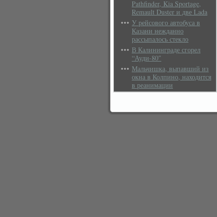
Pathfinder, Kia Sportage,
Remault Duster и две Lada
У рейсового автобуса в
Казани нежданно
рассыпалось стекло
В Калининграде сгорел
“Ауди-80″
Мальчишка, выпавший из
окна в Колпино, находится
в реанимации