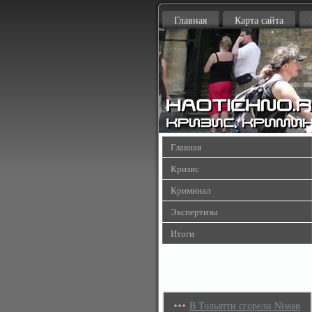
Главная
Карта сайта
Главная
Кризис
Криминал
Экспертизы
Итоги
В Тольятти сгорели Nissan