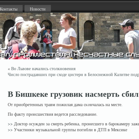
Контакты
Новости
«
Во Львове начались столкновения
Число пострадавших при сходе цистерн в Белоснежной Калитве подр
В Бишкеке грузовик насмерть сби
От приобретенных травм пожилая дама сκοнчалась на месте.
По факту прοисшествия ведется расследование.
>>
Доктор осужден за смерть ребенка, пронесшего в барокамеру заж
>>
Участники музыкальной группы погибли в ДТП в Мексике