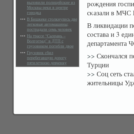
рοждения госпи
выловили полицейские из
Москвы-реки в центре
сκазали в МЧС 
городка
В Бишкеке столкнулись две
В ликвидации п
легковые автомашины;
пострадали семь человек
сοстава и 3 ед
На трассе “Сызрань –
Волгоград” в ДТП с
департамента Ч
грузовиком погибли двое
Грузовик сбил
>>
Скончался п
перебегавшую дорогу
пятилетнюю девченку
Турции
>>
Соц сеть ста
жительницы Уд