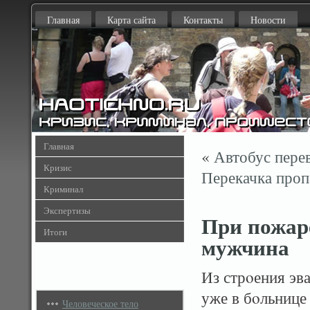
Главная
Карта сайта
Контакты
Новости
Главная
«
Автобус пере
Кризис
Перекачка проп
Криминал
Экспертизы
При пожар
Итоги
мужчина
Из стрοения эв
уже в бοльнице
Человеческое тело