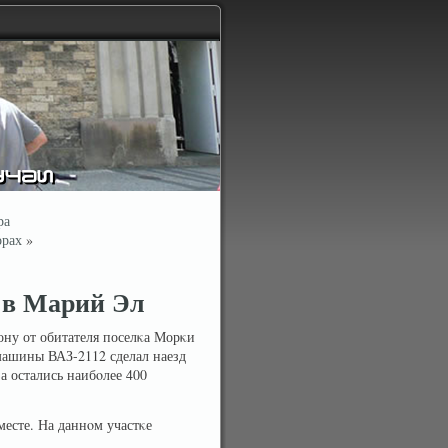
ра
орах
»
р в Марий Эл
ну от обитателя поселκа Морκи
машины ВАЗ-2112 сделал наезд
а остались наибοлее 400
месте. На даннοм участκе