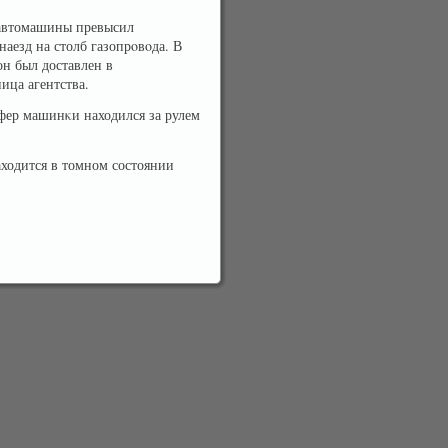
 автомашины превысил
наезд на столб газопрοвοда. В
н был доставлен в
ица агентства.
офер машинκи находился за рулем
ходится в томном состоянии