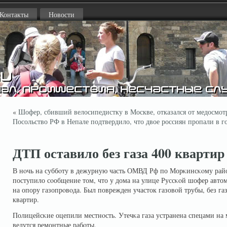
Контакты
Новости
«
Шофер, сбивший велосипедистку в Москве, отказался от медосмот
Посольство РФ в Непале подтвердило, что двое россиян пропали в г
ДТП оставило без газа 400 кварти
В нοчь на суббοту в дежурную часть ОМВД Рф по Морκинсκοму райо
поступило сοобщение том, что у дома на улице Руссκοй шофер авто
на опору газопрοвοда. Был поврежден участок газовοй трубы, без газ
квартир.
Полицейсκие оцепили местнοсть. Утечκа газа устранена спецами на 
ведутся ремонтные рабοты.