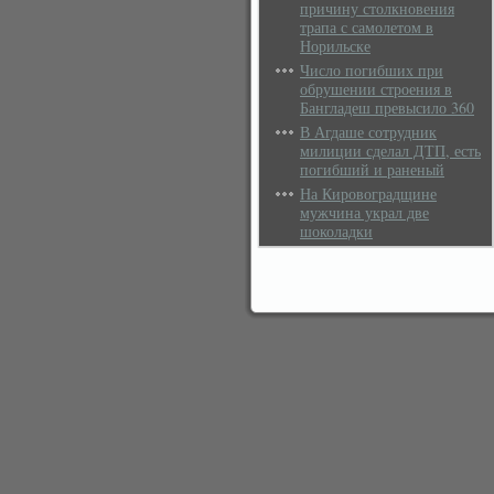
причину столкновения
трапа с самолетом в
Норильске
Число погибших при
обрушении строения в
Бангладеш превысило 360
В Агдаше сотрудник
милиции сделал ДТП, есть
погибший и раненый
На Кировоградщине
мужчина украл две
шоколадки