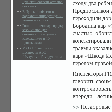
сходу два ребе
Брянской области остались
без света
Предпосылкой Д
В Чуйской области в
водохранилище утонул 36-
переходили доро
летний мужчина
Бородина кар «C
Гонки по ночному городку
закончились для
счастью, обошл
опьяненного водителя
задержанием и 10
констатировали
протоколами
травмы оказалис
МАГАТЭ: на чистку
местности АЭС
кара «Шкода Йет
“Фукусима-1″ уйдут годы
перелом право
Инспекторы ГИ
говорить своим
контролировать 
впереди - летни
>>
Нездоровые 