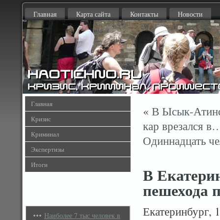
Главная
Карта сайта
Контакты
Новости
Главная
«
В Ысык-Атинс
Кризис
кар врезался в
Криминал
Одиннадцать че
Экспертизы
Итоги
В Екатерин
пешехода п
Екатеринбург, 
Наиболее 7 тыс человек в