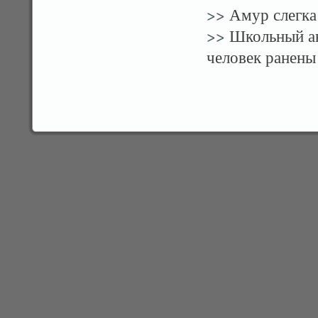
>>
Амур слегка
>>
Школьный ав
человек ранены