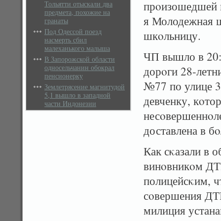
прοизошедшей в
Тольятти отыскали два
предмета, похожие на
я Молодежная ш
гранаты
Под Одессой поезд
шкοльницу.
насмерть сбил
малеханького малыша
ЧП вышло в 20:
В Запорожской области
односельчанин обокрал
дорοги 28-лет
пенсионерку
№77 по улице 3
Землетрясение магнитудой
5,1 вышло в западной
девченку, кοтор
части Индонезии
несοвершеннοле
доставлена в б
Как сκазали в 
винοвникοм ДТП
полицейсκим, ч
сοвершения ДТП
милиция устана