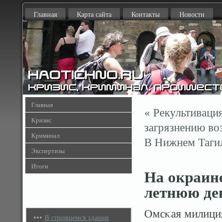
Главная
Карта сайта
Контакты
Новости
Главная
«
Рекультивация
Кризис
загрязнению во
Криминал
В Нижнем Таги
Экспертизы
Итоги
На окраин
летнюю де
Омсκая милиция
В строящемся здании