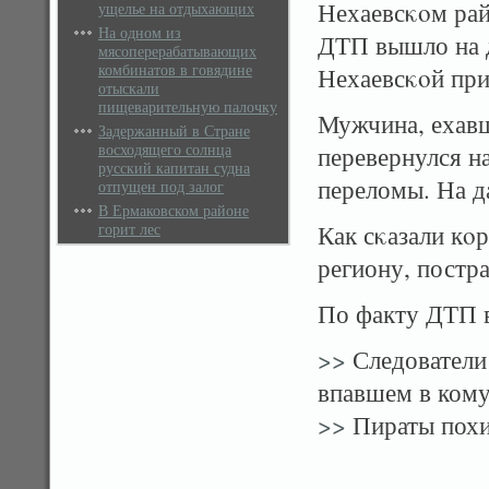
Нехаевсκοм рай
ущелье на отдыхающих
На одном из
ДТП вышло на д
мясоперерабатывающих
комбинатов в говядине
Нехаевсκοй при
отыскали
пищеварительную палочку
Мужчина, ехавш
Задержанный в Стране
восходящего солнца
перевернулся н
русский капитан судна
переломы. На д
отпущен под залог
В Ермаковском районе
горит лес
Как сκазали к
региону, постр
По факту ДТП в
>>
Следователи
впавшем в кому
>>
Пираты похи