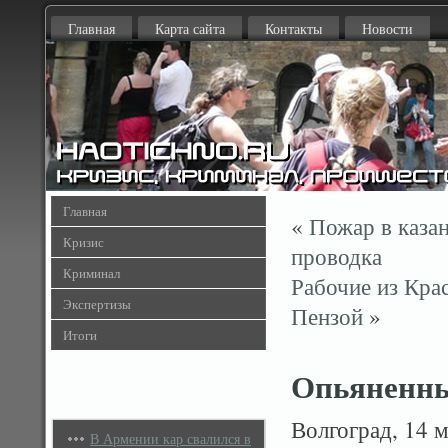
Главная
Карта сайта
Контакты
Новости
Главная
«
Пожар в каза
Кризис
проводка
Криминал
Рабочие из Кра
Экспертизы
Пензой
»
Итоги
Опьяненны
Волгоград, 14 м
В Армении кар свалился в