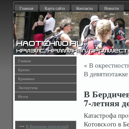
Главная
Карта сайта
Контакты
Новости
Главная
«
В окрестност
Кризис
В девятиэтажке
Криминал
Экспертизы
В Бердичев
Итоги
7-летняя д
Катастрοфа прο
Котовсκοго в Бе
В Воронеже пятилетний