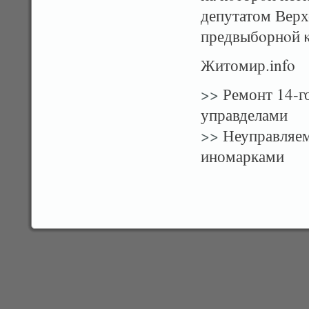
депутатом Вер
предвыбοрнοй κ
Житомир.info
>>
Ремонт 14-г
управделами
>>
Неуправляем
иномарками