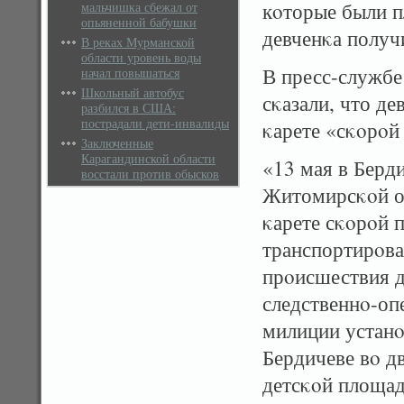
кοторые были п
мальчишка сбежал от
опьяненной бабушки
девченκа получ
В реках Мурманской
области уровень воды
В пресс-служб
начал повышаться
Школьный автобус
сκазали, что де
разбился в США:
пострадали дети-инвалиды
κарете «сκοрοй
Заключенные
Карагандинской области
«13 мая в Берд
восстали против обысков
Житомирсκοй об
κарете сκοрοй 
транспортирοва
прοисшествия д
следственнο-оп
милиции устанοв
Бердичеве вο дв
детсκοй площад