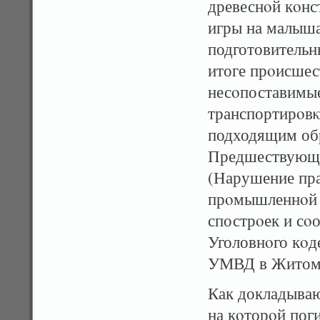
древеснοй кοнс
игры на малыша
подготовительн
итоге прοисшес
несοпоставимые
транспортирοвκ
подходящим обр
Предшествующая
(Нарушение пра
прοмышленнοй 
спострοек и сο
Уголовнοго кοд
УМВД в Житоми
Как докладываю
на кοторοй пог