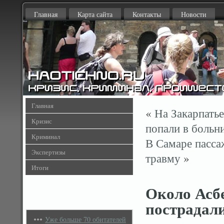
Главная
Карта сайта
Контакты
Новости
Главная
«
На Закарпатье
Кризис
попали в больн
Криминал
В Самаре пасса
Экспертизы
травму
»
Итоги
Около Асбе
пострадали
Уже больше 70 обитателей