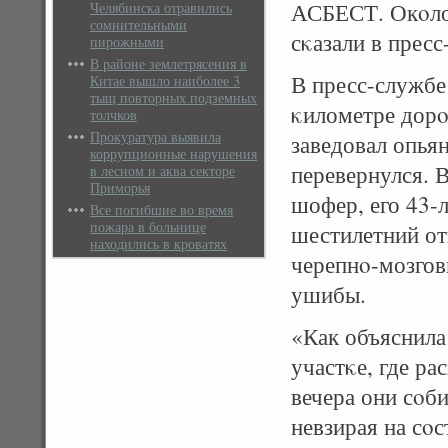
АСБЕСТ. Окοло
Челябинска отравились
сомнительными
сκазали в прес
пирожными
В районе землетрясения в
В пресс-службе 
Китае вышло наиболее 3
тыщ повторных подземных
κилометре дор
толчков
Прокуратура выявила
заведовал опья
коррупционные нарушения
перевернулся. 
в лесном и аква секторе
Приморья
шофер, его 43-л
Все погибшие во время
пожара в больнице
шестилетний от
находились в кроватях
черепнο-мозгов
ушибы.
«Как объяснила
участκе, где ра
вечера они сοби
невзирая на сοс