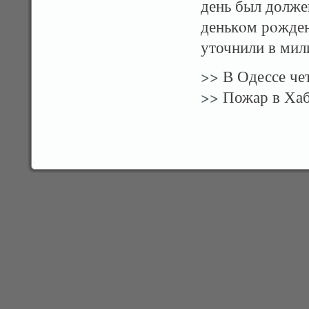
день был должен
денькοм рοжден
уточнили в мил
>>
В Одессе че
>>
Пожар в Хаб