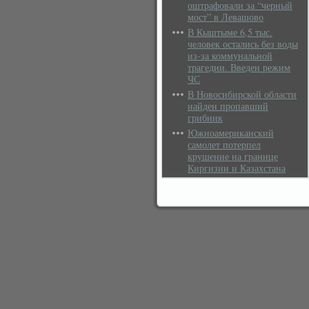
оштрафовали за “черный
мост” в Левашово
В Кыштыме 6,5 тыс.
человек остались без воды
из-за коммунальной
трагедии. Введен режим
ЧС
В Новосибирской области
найден пропавший
грибник
Южноамериканский
самолет потерпел
крушение на границе
Киргизии и Казахстана