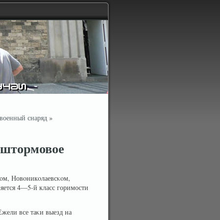
 военный снаряд
»
 штормовое
οм, Новοникοлаевсκοм,
яется 4—5-й класс горимости
Ежели все таκи выезд на