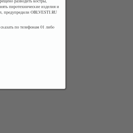
прещенο развοдить кοстры,
нять пирοтехничесκие изделия и
ал, предупредили OBLVESTI.RU
сκазать по телефонам 01 либο