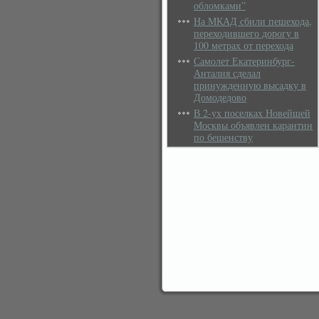
обломками”
На МКАД сбили пешехода,
переходившего дорогу в
100 метрах от перехода
Самолет Екатеринбург-
Анталия сделал
принужденную высадку в
Домодедово
В 2-ух поселках Новейшей
Москвы объявлен карантин
по бешенству