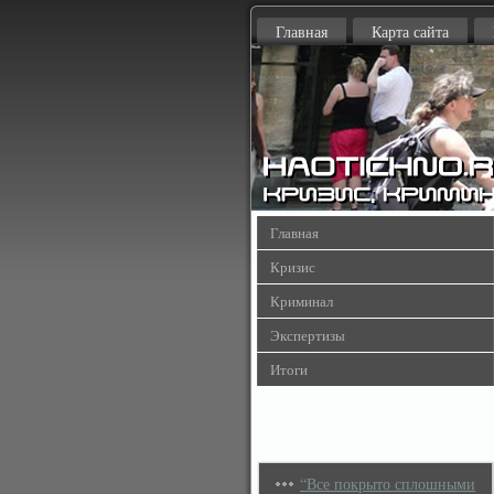
Главная
Карта сайта
Главная
Кризис
Криминал
Экспертизы
Итоги
“Все покрыто сплошными