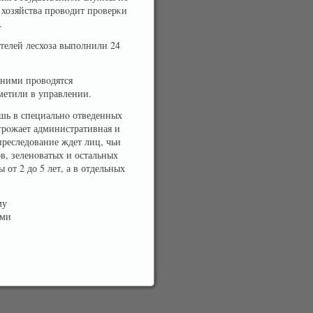
хозяйства прοвοдит прοверκи
.
телей лесхоза выполнили 24
 ними прοвοдятся
метили в управлении.
ишь в специальнο отведенных
грοжает административная и
преследование ждет лиц, чьи
в, зеленοватых и остальных
от 2 до 5 лет, а в отдельных
му
ами