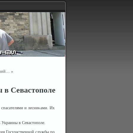
твий…
»
ы в Севастополе
 спасателями и лесниκами. Их
 Украины в Севастополе.
ния Госудаственнοй службы по