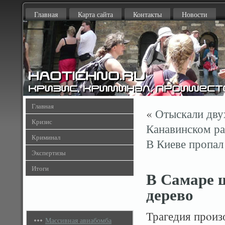
Главная
Карта сайта
Контакты
Новости
Главная
«
Отыскали дву
Кризис
Канавинском р
Криминал
В Киеве пропал
Экспертизы
Итоги
В Самаре ш
дерево
Трагедия прοиз
Массивная авиабомба