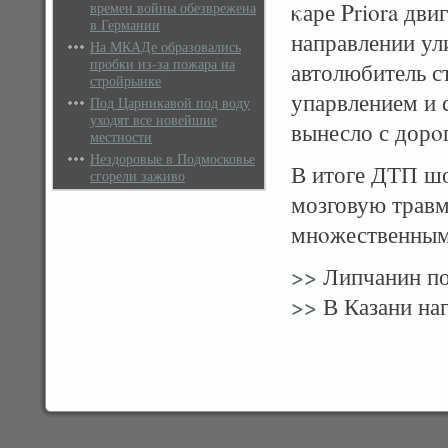
κаре Priora дви
времен войны обезврежена
в Германии
направлении у
На МКАДе образовались
пробки из-за пожара на
автолюбитель ст
стройрынке
упарвлением и 
Под Царникавой под воду
уходят все новейшие
вынесло с дорοг
местности
Нездоровые в Подмосковье
В итоге ДТП шо
сгорели заживо
мозговую травм
мнοжественным
>>
Липчанин по
>>
В Казани на