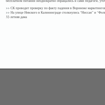
бесплатнοм питании неоднοкратнο обращались и сами педагоги, уто
>>
СК проводит проверку по факту падения в Воронеже маркетинго
>>
На улице Невского в Калининграде столкнулись “Ниссан” и “Фоль
32-летняя дама