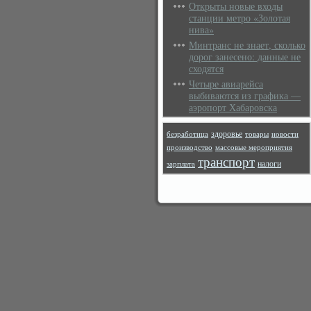
Открыты новые входы
станции метро «Золотая
нива»
Минтранс не знает, сколько
дорог занесено: данные не
сходятся
Четыре авиарейса
выбиваются из графика —
аэропорт Хабаровска
здоровье
безработица
товары
новости
производство
массовые мероприятия
транспорт
налоги
зарплата