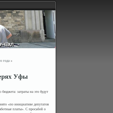
о года
»
герях Уфы
 бюджета: затраты на это будут
инято «по инициативе депутатов
абοтные платы». С прοсьбοй о