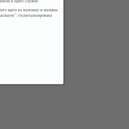
чнили в пресс-службе.
вого щита на мужчину и малыша
ксваген”: госпитализирована