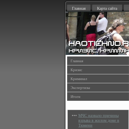
Главная
Карта сайта
Главная
Кризис
Криминал
Экспертизы
Итоги
МЧС назвало причины
взрыва в жилом доме в
Тюмени