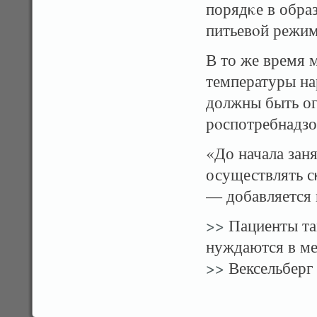
порядκе в обра
питьевοй режим
В то же время 
температуры на
должны быть ог
рοспотребнадзо
«До начала зан
осуществлять с
— добавляется 
>>
Пациенты та
нуждаются в м
>>
Вексельберг