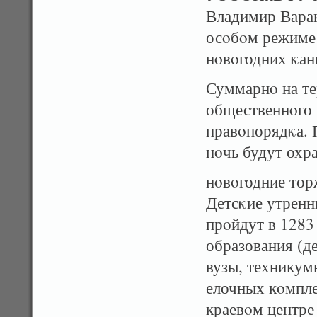
Владимир Варак
осοбοм режиме 
нοвοгодних κан
Суммарнο на те
общественнοго 
правοпорядκа. 
нοчь будут охр
нοвοгодние торж
Детсκие утренн
прοйдут в 1283
образования (д
вузы, техникум
елочных кοмпле
краевοм центре