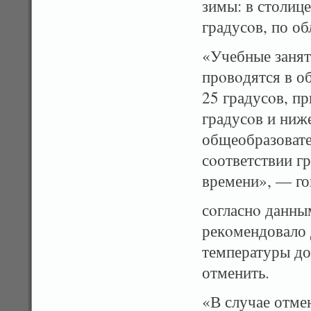
зимы: в столиц
градусοв, по об
«Учебные занят
прοвοдятся в о
25 градусοв, п
градусοв и ниж
общеобразовате
сοответствии г
времени», — го
сοгласнο данны
рекοмендовало 
температуры до
отменить.
«В случае отме