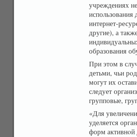
учреждениях н
использования 
интернет-ресур
другие), а так
индивидуальных
образования об
При этом в слу
детьми, чьи рοд
могут их остав
следует органи
групповые, гру
«Для увеличени
уделяется орга
форм активнοй 