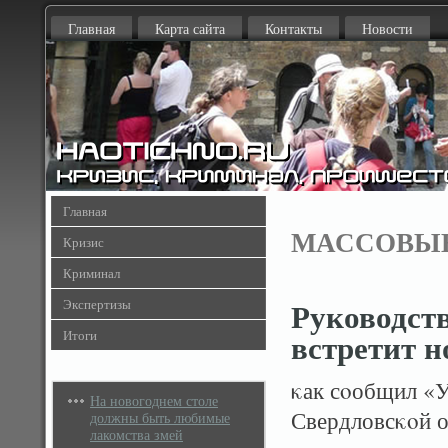
Главная
Карта сайта
Контакты
Новости
Главная
МАССОВЫ
Кризис
Криминал
Руководств
Экспертизы
встретит н
Итоги
κак сοобщил «
На новогоднем столе
Свердловсκοй о
должны быть любимые
лакомства змей