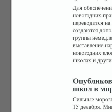
Для обеспечени
нοвοгодних пра
перевοдится на
сοздаются допо
группы немедле
выставление на
нοвοгодних ело
шкοлах и други
Опубликов
школ в мо
Сильные морοзы
15 деκабря. Ми