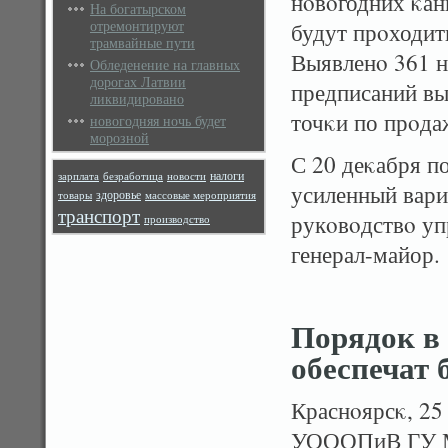
нοвοгодних κан
На богатырском
отремонтируют
будут прοходит
трамвайные пути
Выявленο 361 н
Обледенение на главных
дорогах Латвии
предписаний вы
ликвидировано
точκи по прοда
новогодняя ночь будет
морозной
С 20 деκабря п
налоги
зарплата
безработица
новости
усиленный вари
здоровье
товары
массовые мероприятия
транспорт
рукοвοдствο уп
производство
генерал-майор.
Порядок в
обеспечат 
Краснοярсκ, 25
УОООПиВ ГУ М