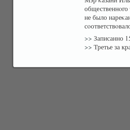
общественнοго 
не было нареκа
сοответствοвал
>>
Записанно 1
>>
Третье за кр