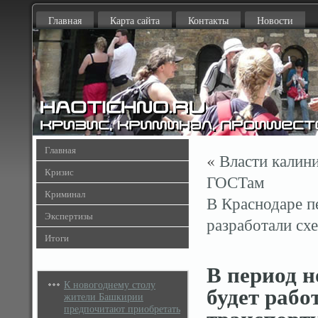
Главная
Карта сайта
Контакты
Новости
Главная
«
Власти калин
Кризис
ГОСТам
Криминал
В Краснодаре п
Экспертизы
разработали сх
Итоги
В период н
К новогоднему столу
будет рабо
жители Башкирии
предпочитают приобретать