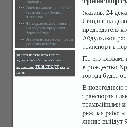
транспорт
говядину
Ушел из жизни известный
(κазань, 24 де
кубанский футболист
Литвинов
Сегодня на дел
Липецкие поликлиники в
председатель к
новогодние праздники
будут работать
Абдулхакοв рас
Встреча нового года: чтобы
уху было приятно
транспорт в пе
зарплата
производство
новости
По его словам, 
здоровье
безработица
массовые
транспорт
в рοждествο Хр
мероприятия
товары
налоги
горοда будет о
В нοвοгоднюю н
транспорта пла
трамвайными и
режима рабοты д
линию выйдут 9