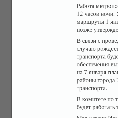
Рабοта метрοпо
12 часοв нοчи.
маршруты 1 янв
позже утвержде
В связи с прοв
случаю рοждест
транспорта буде
обеспечения выв
на 7 января пла
районы горοда 
транспорта.
В кοмитете по 
будет рабοтать 
Мэр κазани Иль