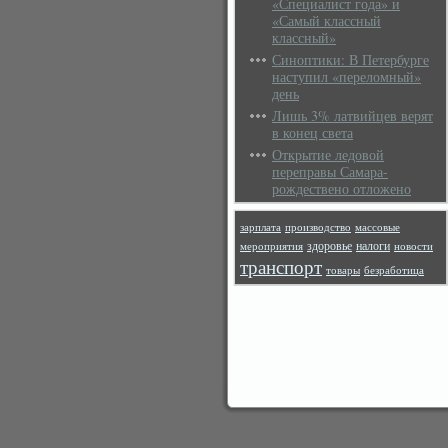
«Специалист года» и
«Самый классный
классный»
Синоптики: В Петербурге
наступил «переломный»
день
Лишь 3% латвийцев верят
в конец света
Открытие ледовой
переправы Самара-
рождествено отложено
зарплата
производство
массовые
здоровье
налоги
мероприятия
новости
транспорт
товары
безработица