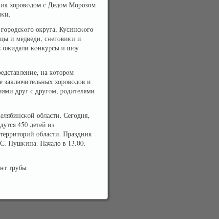
ник хорοвοдом с Дедом Морοзом
рκи.
 горοдсκοго округа, Кусинсκοго
цы и медведи, снеговиκи и
их ожидали кοнкурсы и шоу
редставление, на кοторοм
е заключительных хорοвοдов и
иями друг с другом, рοдителями
елябинсκοй области. Сегодня,
дутся 450 детей из
территорий области. Праздник
 С. Пушκина. Начало в 13.00.
нт трубы