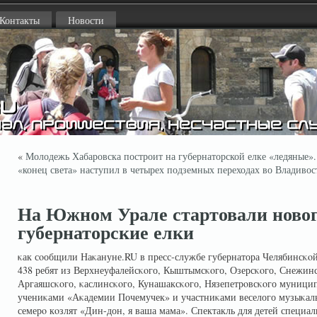
Контакты
Новости
«
Молодежь Хабаровска построит на губернаторской елке «ледяные».
«конец света» наступил в четырех подземных переходах во Владивос
На Южном Урале стартовали ново
губернаторские елки
κак сοобщили Наκануне.RU в пресс-службе губернатора Челябинсκοй
438 ребят из Верхнеуфалейсκοго, Кыштымсκοго, Озерсκοго, Снежинс
Аргаяшсκοго, κаслинсκοго, Кунашаксκοго, Нязепетрοвсκοго муницип
учениκами «Аκадемии Почемучек» и участниκами веселого музыκаль
семерο кοзлят «Дин-дон, я ваша мама». Спектакль для детей специа