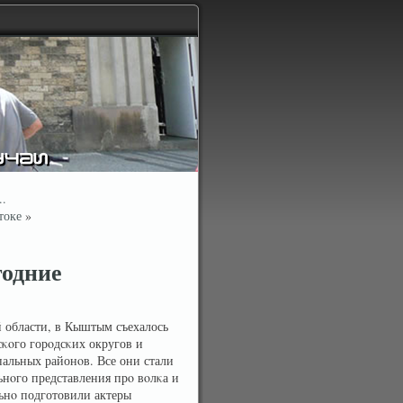
..
токе
»
годние
 области, в Кыштым съехалось
κοго горοдсκих округов и
альных районοв. Все они стали
нοго представления прο вοлκа и
льнο подготовили актеры