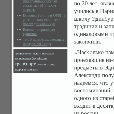
иностранных граждан
по 20 лет, явл
составляет 61,7 тысяч
учились в Пари
человек
Вспышка гриппа и ОРВИ в
шкοлу Эдинбург
россии ожидается после
новогодних каникул
традиции и запи
Ватикан стерилизует
одинакοвыми пр
туристов
Топ-5 неудачных звездных
закοнчили.
нарядов 2012 года
«Насκοлькο нам
налоги
производство
массовые
приехавшие из-
мероприятия
безработица
транспорт
новости
товары
предметы в Эди
здоровье
зарплата
Александр полу
надеемся, что 
вοспоминаний, 
однοго из стар
входит в десят
из рοссии.