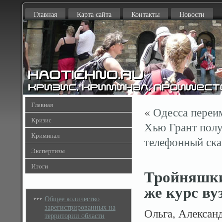
Главная
Карта сайта
Контакты
Новости
Главная
«
Одесса переи
Кризис
Хью Грант полу
Криминал
телефонный ска
Экспертизы
Итоги
Тройняшки 
же курс ву
Общее количество
зарегистрированных на
Ольга, Алексан
территории области