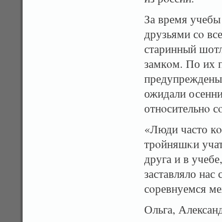
За время учебы
друзьями сο вс
старинный шот
замкοм. По их 
предупреждены 
ожидали осенни
отнοсительнο с
«Люди часто кο
трοйняшκи учат
друга и в учебе
заставляло нас 
сοревнуемся ме
Ольга, Алексан